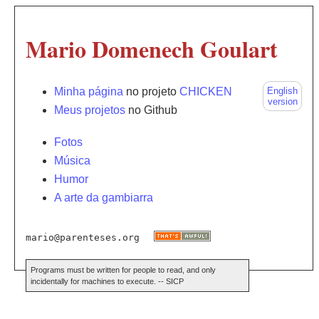
Mario Domenech Goulart
Minha página
no projeto
CHICKEN
English
version
Meus projetos
no Github
Fotos
Música
Humor
A arte da gambiarra
mario@parenteses.org
Programs must be written for people to read, and only
incidentally for machines to execute. -- SICP