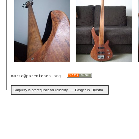
mario@parenteses.org
Simplicity is prerequisite for reliability. -— Edsger W. Dijkstra